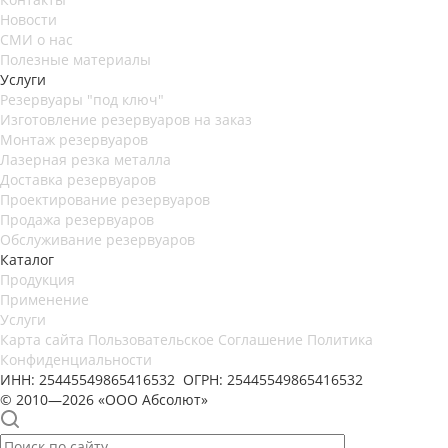
Новости
СМИ о нас
Полезные материалы
Услуги
Резервуары "под ключ"
Изготовление резервуаров на заказ
Монтаж резервуаров
Лазерная резка металла
Доставка резервуаров
Проектирование резервуаров
Продажа резервуаров
Обслуживание резервуаров
Каталог
Продукция
Применение
Услуги
Карта сайта
Пользовательское Соглашение
Политика
Конфиденциальности
ИНН: 25445549865416532 ОГРН: 25445549865416532
© 2010—2026 «ООО Абсолют»