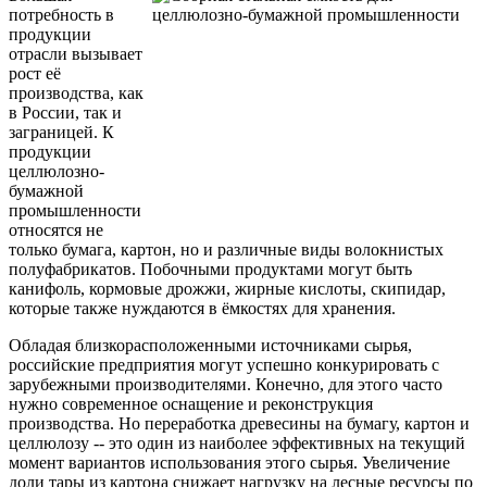
потребность в
продукции
отрасли вызывает
рост её
производства, как
в России, так и
заграницей. К
продукции
целлюлозно-
бумажной
промышленности
относятся не
только бумага, картон, но и различные виды волокнистых
полуфабрикатов. Побочными продуктами могут быть
канифоль, кормовые дрожжи, жирные кислоты, скипидар,
которые также нуждаются в ёмкостях для хранения.
Обладая близкорасположенными источниками сырья,
российские предприятия могут успешно конкурировать с
зарубежными производителями. Конечно, для этого часто
нужно современное оснащение и реконструкция
производства. Но переработка древесины на бумагу, картон и
целлюлозу -- это один из наиболее эффективных на текущий
момент вариантов использования этого сырья. Увеличение
доли тары из картона снижает нагрузку на лесные ресурсы по